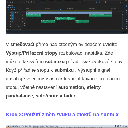
V
směšovači
přímo nad otočným ovladačem uvidíte
Výstup/Přiřazení stopy
rozbalovací nabídka. Zde
můžete ke svému
submixu
přiřadit své zvukové stopy .
Když přiřadíte stopu k
submixu
, výstupní signál
obsahuje všechny vlastnosti specifikované pro danou
stopu, včetně nastavení a
utomation, efekty,
pan/balance, solo/mute a fader.
Krok 3:Použití změn zvuku a efektů na submix