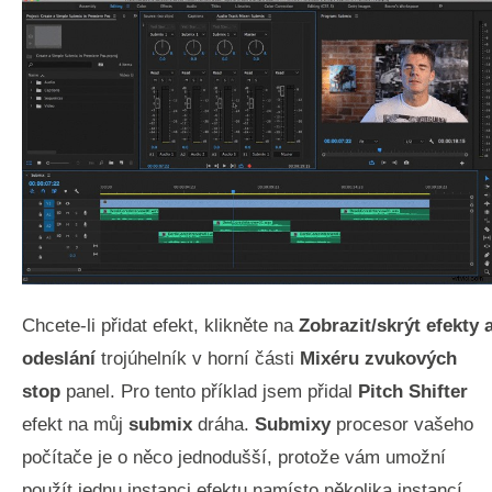
Chcete-li přidat efekt, klikněte na
Zobrazit/skrýt efekty 
odeslání
trojúhelník v horní části
Mixéru zvukových
stop
panel. Pro tento příklad jsem přidal
Pitch Shifter
efekt na můj
submix
dráha.
Submixy
procesor vašeho
počítače je o něco jednodušší, protože vám umožní
použít jednu instanci efektu namísto několika instancí.