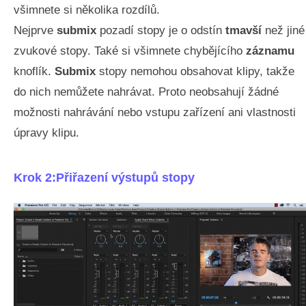
všimnete si několika rozdílů.
Nejprve
submix
pozadí stopy je o odstín
tmavší
než jiné
zvukové stopy. Také si všimnete chybějícího
záznamu
knoflík.
Submix
stopy nemohou obsahovat klipy, takže
do nich nemůžete nahrávat. Proto neobsahují žádné
možnosti nahrávání nebo vstupu zařízení ani vlastnosti
úpravy klipu.
Krok 2:Přiřazení výstupů stopy