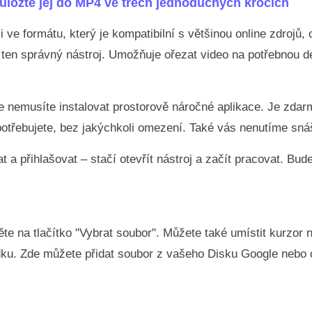
a uložte jej do MP4 ve třech jednoduchých krocích
li ve formátu, který je kompatibilní s většinou online zdroj
en správný nástroj. Umožňuje ořezat video na potřebnou dé
kže nemusíte instalovat prostorově náročné aplikace. Je zd
k potřebujete, bez jakýchkoli omezení. Také vás nenutíme sn
t a přihlašovat – stačí otevřít nástroj a začít pracovat. Bud
ěte na tlačítko "Vybrat soubor". Můžete také umístit kurzor 
dku. Zde můžete přidat soubor z vašeho Disku Google nebo 