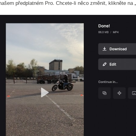
ašem předplatném Pro. Chcete-li něco změnit, klikněte na „U