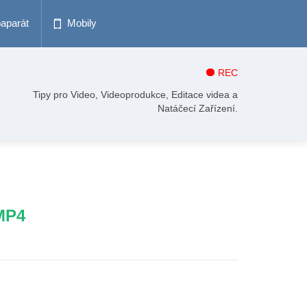
oaparát
Mobily
REC
Tipy pro Video, Videoprodukce, Editace videa a
Natáčecí Zařízení.
 MP4