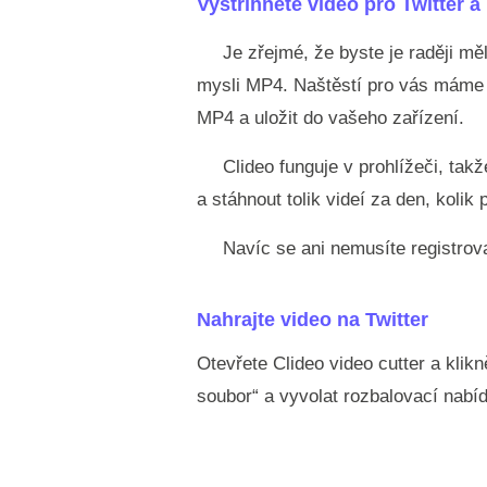
Vystřihněte video pro Twitter 
Je zřejmé, že byste je raději mě
mysli MP4. Naštěstí pro vás máme t
MP4 a uložit do vašeho zařízení.
Clideo funguje v prohlížeči, ta
a stáhnout tolik videí za den, koli
Navíc se ani nemusíte registrova
Nahrajte video na Twitter
Otevřete Clideo video cutter a klikn
soubor“ a vyvolat rozbalovací nabí