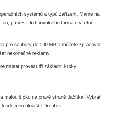
ů, operačních systémů a typů zařízení. Máme na
lku, převést do libovolného formátu včetně
arma pro soubory do 500 MB a můžete zpracovat
ášet nekonečné reklamy.
ete muset provést tři základní kroky:
na malou šipku na pravé straně tlačítka „Vybrat
cloudového úložiště Dropbox.