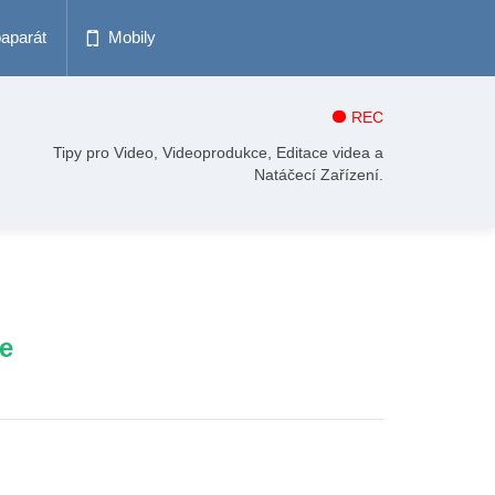
oaparát
Mobily
REC
Tipy pro Video, Videoprodukce, Editace videa a
Natáčecí Zařízení.
e