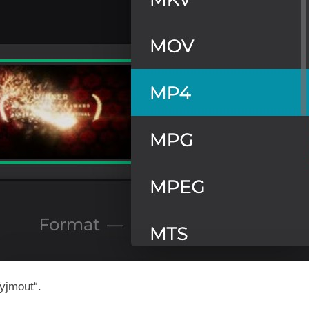
Vyjmout“.