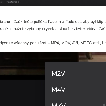
rané“. Zaškrtněte políčka Fade in a Fade out, aby byl klip 
ané“ smažete vybraný úryvek a sloučíte zbytek videa. Zaš
podporuje všechny populární – MP4, MOV, AVI, MPEG atd., i