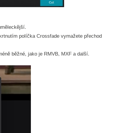
uměleckější.
krtnutím políčka Crossfade vymažete přechod
 méně běžné, jako je RMVB, MXF a další.