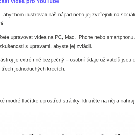
část videa pro YouTube
abychom ilustrovali náš nápad nebo jej zveřejnili na sociál
dí.
ůžete upravovat videa na PC, Mac, iPhone nebo smartphonu 
zkušenosti s úpravami, abyste jej zvládli.
nástroj je extrémně bezpečný – osobní údaje uživatelů jsou 
e třech jednoduchých krocích.
ké modré tlačítko uprostřed stránky, klikněte na něj a nahraj