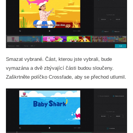
Smazat vybrané. Část, kterou jste vybrali, bude
vymazána a dvě zbývající části budou sloučeny.
Zaškrtněte políčko Crossfade, aby se přechod utlumil.