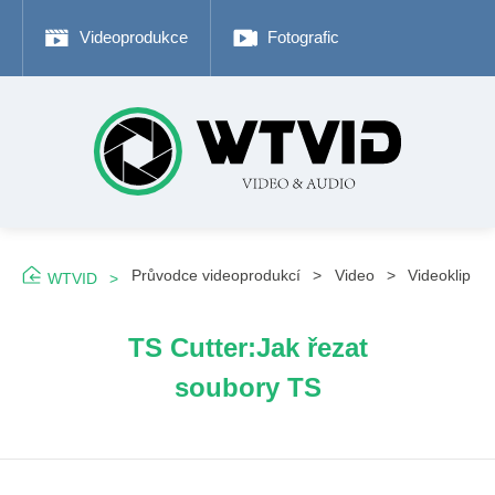
Videoprodukce
Fotografické tipy
Adob
Průvodce videoprodukcí
Video
Videoklip
WTVID
TS Cutter:Jak řezat
soubory TS