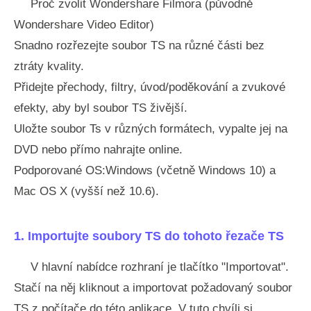
Proč zvolit Wondershare Filmora (původně
Wondershare Video Editor)
Snadno rozřezejte soubor TS na různé části bez
ztráty kvality.
Přidejte přechody, filtry, úvod/poděkování a zvukové
efekty, aby byl soubor TS živější.
Uložte soubor Ts v různých formátech, vypalte jej na
DVD nebo přímo nahrajte online.
Podporované OS:Windows (včetně Windows 10) a
Mac OS X (vyšší než 10.6).
1. Importujte soubory TS do tohoto řezače TS
V hlavní nabídce rozhraní je tlačítko "Importovat".
Stačí na něj kliknout a importovat požadovaný soubor
TS z počítače do této aplikace. V tuto chvíli si