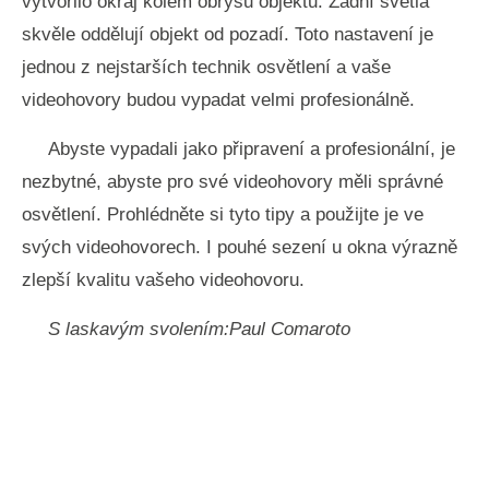
vytvořilo okraj kolem obrysu objektu. Zadní světla
skvěle oddělují objekt od pozadí. Toto nastavení je
jednou z nejstarších technik osvětlení a vaše
videohovory budou vypadat velmi profesionálně.
Abyste vypadali jako připravení a profesionální, je
nezbytné, abyste pro své videohovory měli správné
osvětlení. Prohlédněte si tyto tipy a použijte je ve
svých videohovorech. I pouhé sezení u okna výrazně
zlepší kvalitu vašeho videohovoru.
S laskavým svolením:Paul Comaroto