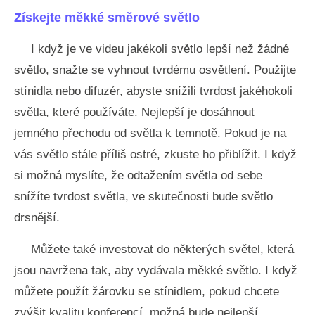
Získejte měkké směrové světlo
I když je ve videu jakékoli světlo lepší než žádné
světlo, snažte se vyhnout tvrdému osvětlení. Použijte
stínidla nebo difuzér, abyste snížili tvrdost jakéhokoli
světla, které používáte. Nejlepší je dosáhnout
jemného přechodu od světla k temnotě. Pokud je na
vás světlo stále příliš ostré, zkuste ho přiblížit. I když
si možná myslíte, že odtažením světla od sebe
snížíte tvrdost světla, ve skutečnosti bude světlo
drsnější.
Můžete také investovat do některých světel, která
jsou navržena tak, aby vydávala měkké světlo. I když
můžete použít žárovku se stínidlem, pokud chcete
zvýšit kvalitu konferencí, možná bude nejlepší