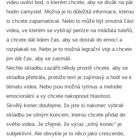
videu uvést bod, o kterém chcete, aby se divák na pár
hodin zamyslel. Možná je to důležitá informace, kterou
si chcete zapamatovat. Nebo to může být smutná část
videa, ve kterém se vybírají peníze na mláďata tuleňů,
a chcete dát lidem čas, aby se dostali do emocí a
rozplakali se. Nebo je to možná legrační vtip a chcete
jim dát čas, aby se zasmáli.
Nechte skladbu zazářit:někdy prostě chcete, aby se
skladba přehrála, protože text je zajímavý a hodí se k
tématu videa. Nebo jsou možná rytmus a melodie
emocionální a vy chcete nakopnout hlasitost.
Skvělý konec:doufejme, že jste si nakonec vybrali
skladbu se silným koncem, kterou chcete přidat do
svého videa. Je zřejmé, že výraz „silný konec“ je
subjektivní. Ale obvykle je to něco jako crescendo,