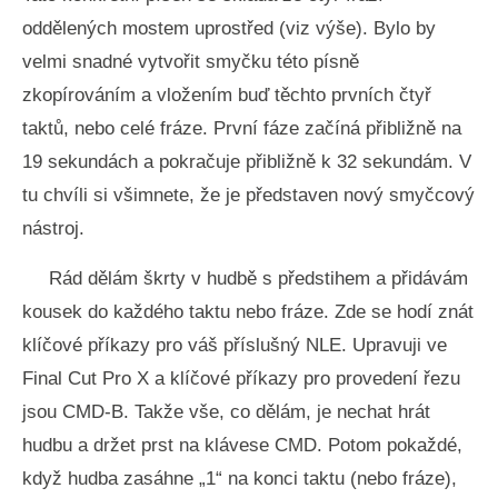
oddělených mostem uprostřed (viz výše). Bylo by
velmi snadné vytvořit smyčku této písně
zkopírováním a vložením buď těchto prvních čtyř
taktů, nebo celé fráze. První fáze začíná přibližně na
19 sekundách a pokračuje přibližně k 32 sekundám. V
tu chvíli si všimnete, že je představen nový smyčcový
nástroj.
Rád dělám škrty v hudbě s předstihem a přidávám
kousek do každého taktu nebo fráze. Zde se hodí znát
klíčové příkazy pro váš příslušný NLE. Upravuji ve
Final Cut Pro X a klíčové příkazy pro provedení řezu
jsou CMD-B. Takže vše, co dělám, je nechat hrát
hudbu a držet prst na klávese CMD. Potom pokaždé,
když hudba zasáhne „1“ na konci taktu (nebo fráze),