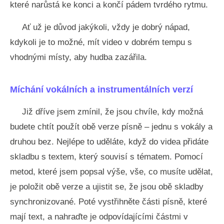
které narůstá ke konci a končí pádem tvrdého rytmu.
Ať už je důvod jakýkoli, vždy je dobrý nápad,
kdykoli je to možné, mít video v dobrém tempu s
vhodnými místy, aby hudba zazářila.
Míchání vokálních a instrumentálních verzí
Již dříve jsem zmínil, že jsou chvíle, kdy možná
budete chtít použít obě verze písně – jednu s vokály a
druhou bez. Nejlépe to uděláte, když do videa přidáte
skladbu s textem, který souvisí s tématem. Pomocí
metod, které jsem popsal výše, vše, co musíte udělat,
je položit obě verze a ujistit se, že jsou obě skladby
synchronizované. Poté vystřihněte části písně, které
mají text, a nahraďte je odpovídajícími částmi v