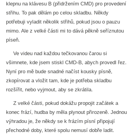
klepnu na klávesu B (přidržením CMD) pro provedení
střihu. To pak dělám po celou skladbu. Někdy
potřebuji vyladit několik střihů, pokud jsou o pauzu
mimo. Ale z velké části mi to dává pěkně seříznutou
píseň.
Ve videu nad každou tečkovanou čarou si
všimnete, kde jsem stiskl CMD-B, abych provedl řez.
Nyní pro mě bude snadné načíst kousky písně,
zkopírovat a vložit tam, kde je potřeba skladbu
rozšířit, nebo vyjmout, aby se zkrátila.
Z velké části, pokud dokážu propojit začátek a
konec frází, hudba by měla plynout přirozeně. Jednou
výhradou je, že někdy se k frázím písní připojují
přechodné doby, které spolu nemusí dobře ladit.