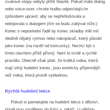
zvukové stopy nebyly příliš hlasité. Pokud máte dialog
nebo voice-over, chcete hudbu odpovídajícím
způsobem upravit, aby se nepřehlušovala a
nebojovala s dialogem (tím se budu zabývat níže.)
Konec:v neposlední řadě by konec skladby měl mít
ideálně nějaký rytmus nebo nakopávač, který působí
jako konec (na rozdíl od koncovky). Nechci být s
tímto návrhem příliš přísný. Není to tvrdé a rychlé
pravidlo. Obecně však platí, že krátká videa, která
mají silný hudební konec, jsou esteticky příjemnější
než videa, která prostě vyblednou.
Rychlá hudební lekce
Pokud si pamatujete na hudební lekce z dětství,
písně jsou rozděleny do frází a „taktů“. U většiny