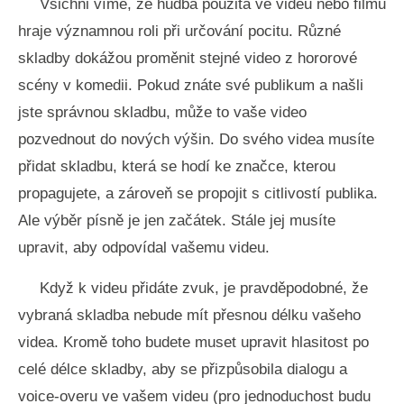
Všichni víme, že hudba použitá ve videu nebo filmu
hraje významnou roli při určování pocitu. Různé
skladby dokážou proměnit stejné video z hororové
scény v komedii. Pokud znáte své publikum a našli
jste správnou skladbu, může to vaše video
pozvednout do nových výšin. Do svého videa musíte
přidat skladbu, která se hodí ke značce, kterou
propagujete, a zároveň se propojit s citlivostí publika.
Ale výběr písně je jen začátek. Stále jej musíte
upravit, aby odpovídal vašemu videu.
Když k videu přidáte zvuk, je pravděpodobné, že
vybraná skladba nebude mít přesnou délku vašeho
videa. Kromě toho budete muset upravit hlasitost po
celé délce skladby, aby se přizpůsobila dialogu a
voice-overu ve vašem videu (pro jednoduchost budu