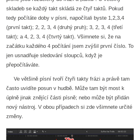
skladeb se každý takt skládá ze čtyř taktů. Pokud
tedy počítáte doby v písni, napočítali byste 1,2,3,4
(první takt); 2, 2, 3, 4 (druhý pruh); 3, 2, 3, 4 (třetí
takt); a 4, 2, 3, 4 (čtvrtý takt). Všimnete si, že na
začátku každého 4 počítání jsem zvýšil první číslo. To
jen usnadňuje sledování sloupců, když je
přepočítáváte.
Ve většině písní tvoří čtyři takty frázi a právě tam
často uvidíte posun v hudbě. Může tam být most k
úplně jinak znějící části písně; nebo může být přidán
nový nástroj. V obou případech si zde všimnete určité
změny.