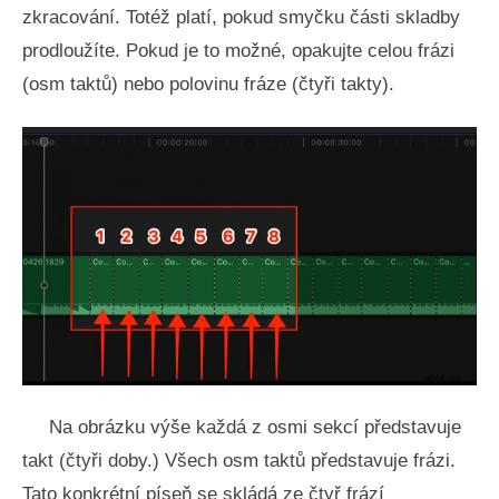
zkracování. Totéž platí, pokud smyčku části skladby
prodloužíte. Pokud je to možné, opakujte celou frázi
(osm taktů) nebo polovinu fráze (čtyři takty).
Na obrázku výše každá z osmi sekcí představuje
takt (čtyři doby.) Všech osm taktů představuje frázi.
Tato konkrétní píseň se skládá ze čtyř frází