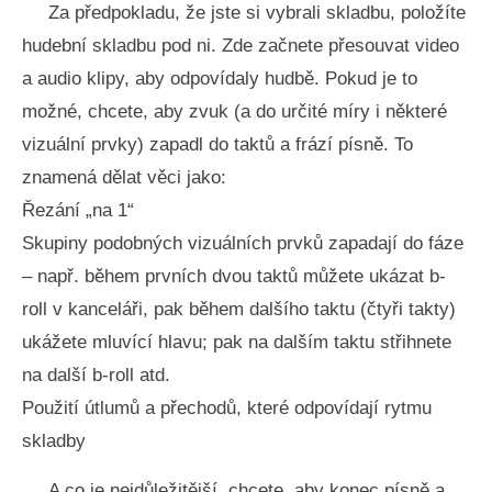
Za předpokladu, že jste si vybrali skladbu, položíte
hudební skladbu pod ni. Zde začnete přesouvat video
a audio klipy, aby odpovídaly hudbě. Pokud je to
možné, chcete, aby zvuk (a do určité míry i některé
vizuální prvky) zapadl do taktů a frází písně. To
znamená dělat věci jako:
Řezání „na 1“
Skupiny podobných vizuálních prvků zapadají do fáze
– např. během prvních dvou taktů můžete ukázat b-
roll v kanceláři, pak během dalšího taktu (čtyři takty)
ukážete mluvící hlavu; pak na dalším taktu střihnete
na další b-roll atd.
Použití útlumů a přechodů, které odpovídají rytmu
skladby
A co je nejdůležitější, chcete, aby konec písně a