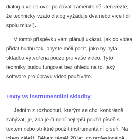
dialog a voice-over používat zaměnitelně. Jen vězte,
že technicky vzato dialog vyžaduje dva nebo více lidí
spolu mluví).
V tomto příspěvku vám plánuji ukázat, jak do videa
přidat hudbu tak, abyste měli pocit, jako by byla
skladba vytvořena pouze pro vaše video. Tyto
techniky budou fungovat bez ohledu na to, jaký
software pro úpravu videa používáte.
Texty vs instrumentální skladby
Jedním z rozhodnutí, kterým se chci konkrétně
zabývat, je, zda je či není nejlepší použít píseň s
textem nebo striktně použít instrumentální píseň. Na
všem záleží. Během téměř 20 let, co profesionálně