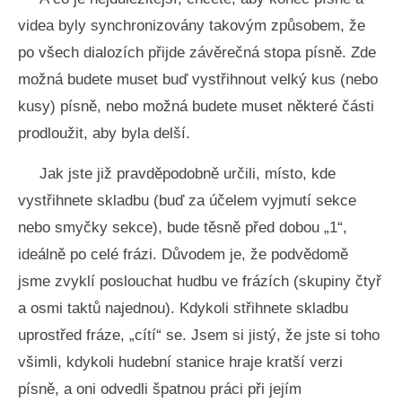
videa byly synchronizovány takovým způsobem, že
po všech dialozích přijde závěrečná stopa písně. Zde
možná budete muset buď vystřihnout velký kus (nebo
kusy) písně, nebo možná budete muset některé části
prodloužit, aby byla delší.
Jak jste již pravděpodobně určili, místo, kde
vystřihnete skladbu (buď za účelem vyjmutí sekce
nebo smyčky sekce), bude těsně před dobou „1“,
ideálně po celé frázi. Důvodem je, že podvědomě
jsme zvyklí poslouchat hudbu ve frázích (skupiny čtyř
a osmi taktů najednou). Kdykoli střihnete skladbu
uprostřed fráze, „cítí“ se. Jsem si jistý, že jste si toho
všimli, kdykoli hudební stanice hraje kratší verzi
písně, a oni odvedli špatnou práci při jejím