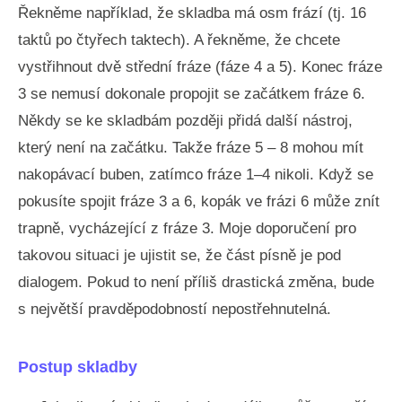
Řekněme například, že skladba má osm frází (tj. 16
taktů po čtyřech taktech). A řekněme, že chcete
vystřihnout dvě střední fráze (fáze 4 a 5). Konec fráze
3 se nemusí dokonale propojit se začátkem fráze 6.
Někdy se ke skladbám později přidá další nástroj,
který není na začátku. Takže fráze 5 – 8 mohou mít
nakopávací buben, zatímco fráze 1–4 nikoli. Když se
pokusíte spojit fráze 3 a 6, kopák ve frázi 6 může znít
trapně, vycházející z fráze 3. Moje doporučení pro
takovou situaci je ujistit se, že část písně je pod
dialogem. Pokud to není příliš drastická změna, bude
s největší pravděpodobností nepostřehnutelná.
Postup skladby