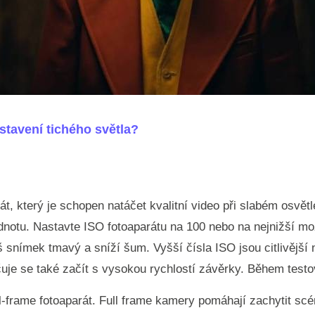
stavení tichého světla?
át, který je schopen natáčet kvalitní video při slabém osvětl
notu. Nastavte ISO fotoaparátu na 100 nebo na nejnižší mo
 snímek tmavý a sníží šum. Vyšší čísla ISO jsou citlivější 
uje se také začít s vysokou rychlostí závěrky. Během test
ll-frame fotoaparát. Full frame kamery pomáhají zachytit 