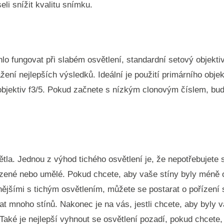
eli snížit kvalitu snímku.
o fungovat při slabém osvětlení, standardní setový objektiv
ení nejlepších výsledků. Ideální je použití primárního objekt
bjektiv f3/5. Pokud začnete s nízkým clonovým číslem, bude
ětla. Jednou z výhod tichého osvětlení je, že nepotřebujete 
rozené nebo umělé. Pokud chcete, aby vaše stíny byly méně 
nějšími s tichým osvětlením, můžete se postarat o pořízení 
mnoho stínů. Nakonec je na vás, jestli chcete, aby byly v
 Také je nejlepší vyhnout se osvětlení pozadí, pokud chcete,