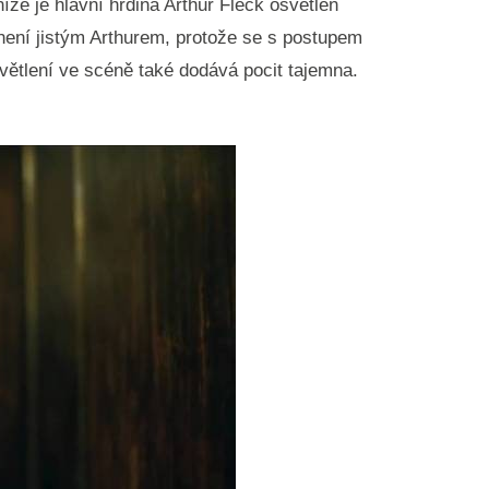
že je hlavní hrdina Arthur Fleck osvětlen
i není jistým Arthurem, protože se s postupem
světlení ve scéně také dodává pocit tajemna.