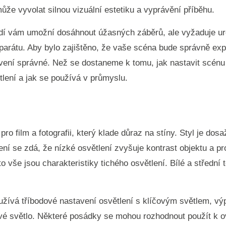
ůže vyvolat silnou vizuální estetiku a vyprávění příběhu.
í vám umožní dosáhnout úžasných záběrů, ale vyžaduje urči
parátu. Aby bylo zajištěno, že vaše scéna bude správně ex
ení správné. Než se dostaneme k tomu, jak nastavit scénu
tlení a jak se používá v průmyslu.
 pro film a fotografii, který klade důraz na stíny. Styl je do
ení se zdá, že nízké osvětlení zvyšuje kontrast objektu a pr
to vše jsou charakteristiky tichého osvětlení. Bílé a střední
oužívá tříbodové nastavení osvětlení s klíčovým světlem, v
vé světlo. Některé posádky se mohou rozhodnout použít k ov