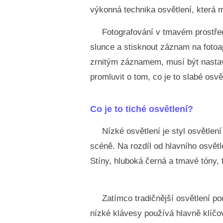
výkonná technika osvětlení, která m
Fotografování v tmavém prostřed
slunce a stisknout záznam na fotoa
zrnitým záznamem, musí být nastav
promluvit o tom, co je to slabé osvě
Co je to tiché osvětlení?
Nízké osvětlení je styl osvětlení
scéně. Na rozdíl od hlavního osvětl
Stíny, hluboká černá a tmavé tóny, 
Zatímco tradičnější osvětlení p
nízké klávesy používá hlavně klíčo