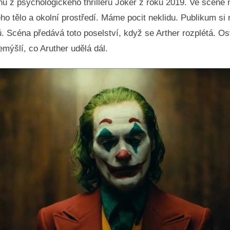
 z psychologického thrilleru Joker z roku 2019. Ve scéně ní
eho tělo a okolní prostředí. Máme pocit neklidu. Publikum s
. Scéna předává toto poselství, když se Arther rozplétá. O
mýšlí, co Aruther udělá dál.