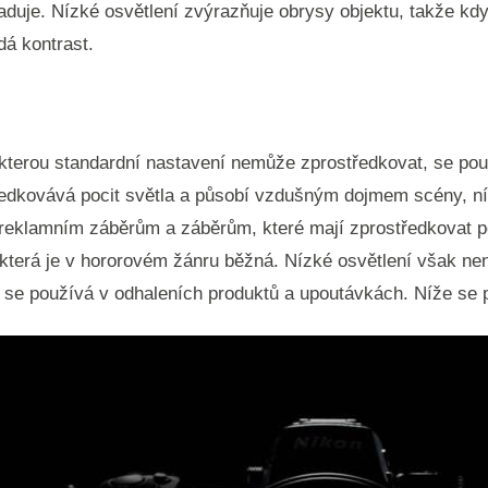
žaduje. Nízké osvětlení zvýrazňuje obrysy objektu, takže kdy
dá kontrast.
kterou standardní nastavení nemůže zprostředkovat, se pou
edkovává pocit světla a působí vzdušným dojmem scény, ní
 reklamním záběrům a záběrům, které mají zprostředkovat po
, která je v hororovém žánru běžná. Nízké osvětlení však nen
o se používá v odhaleních produktů a upoutávkách. Níže se 