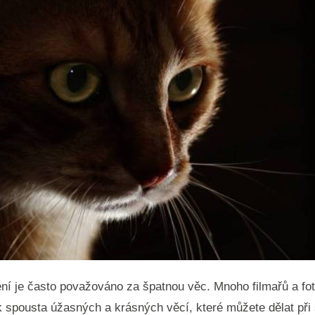
ení je často považováno za špatnou věc. Mnoho filmařů a fo
 spousta úžasných a krásných věcí, které můžete dělat při 