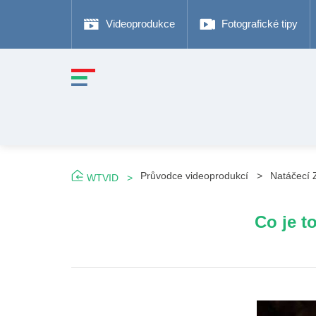
Videoprodukce
Fotografické tipy
Průvodce videoprodukcí
Natáčecí 
WTVID
Co je t