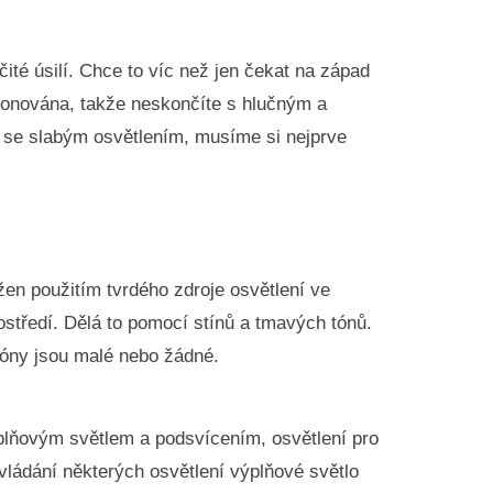
té úsilí. Chce to víc než jen čekat na západ
ponována, takže neskončíte s hlučným a
 se slabým osvětlením, musíme si nejprve
sažen použitím tvrdého zdroje osvětlení ve
ostředí. Dělá to pomocí stínů a tmavých tónů.
 tóny jsou malé nebo žádné.
ýplňovým světlem a podsvícením, osvětlení pro
ládání některých osvětlení výplňové světlo