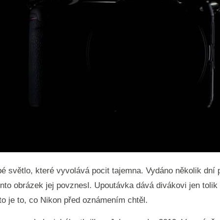
bé světlo, které vyvolává pocit tajemna. Vydáno několik d
nto obrázek jej povznesl. Upoutávka dává divákovi jen tolik
 to je to, co Nikon před oznámením chtěl.