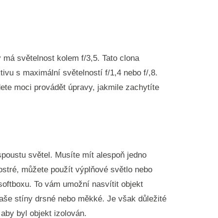
 má světelnost kolem f/3,5. Tato clona
ivu s maximální světelností f/1,4 nebo f/,8.
te moci provádět úpravy, jakmile zachytíte
spoustu světel. Musíte mít alespoň jedno
ostré, můžete použít výplňové světlo nebo
softboxu. To vám umožní nasvítit objekt
aše stíny drsné nebo měkké. Je však důležité
 aby byl objekt izolován.