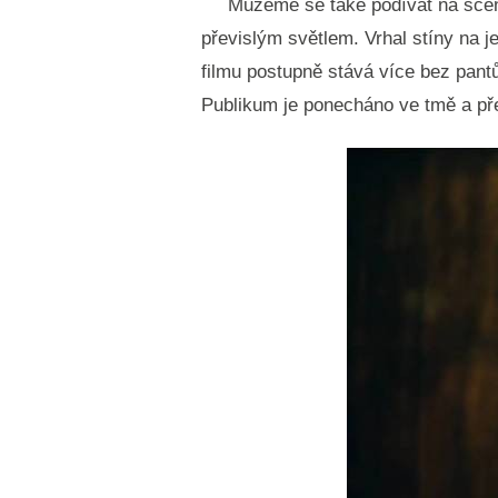
Můžeme se také podívat na scénu
převislým světlem. Vrhal stíny na j
filmu postupně stává více bez pantů
Publikum je ponecháno ve tmě a pře