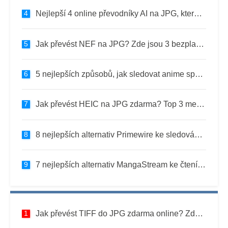
Nejlepší 4 online převodníky AI na JPG, které byste měli vyzkoušet
Jak převést NEF na JPG? Zde jsou 3 bezplatné metody!
5 nejlepších způsobů, jak sledovat anime společně online zdarma
Jak převést HEIC na JPG zdarma? Top 3 metody
8 nejlepších alternativ Primewire ke sledování filmů online zdarma
7 nejlepších alternativ MangaStream ke čtení manga online zdarma
Jak převést TIFF do JPG zdarma online? Zde jsou 3 metody.