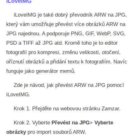
iLoveIMG
iLoveIMG je také dobrý převodník ARW na JPG,
který vám umožňuje převést více obrázků ARW na
JPG najednou. A podporuje PNG, GIF, WebP, SVG,
PSD a TIFF až JPG atd. Kromě toho je to editor
fotografií pro kompresi, změnu velikosti, otočení,
oříznutí obrázků a přidání textu k fotografiím. Navíc
funguje jako generátor memů.
Zde je návod, jak převést ARW na JPG pomocí
iLoveIMG.
Krok 1. Přejděte na webovou stránku Zamzar.
Krok 2. Vyberte
Převést na JPG
>
Vyberte
obrázky
pro import souborů ARW.