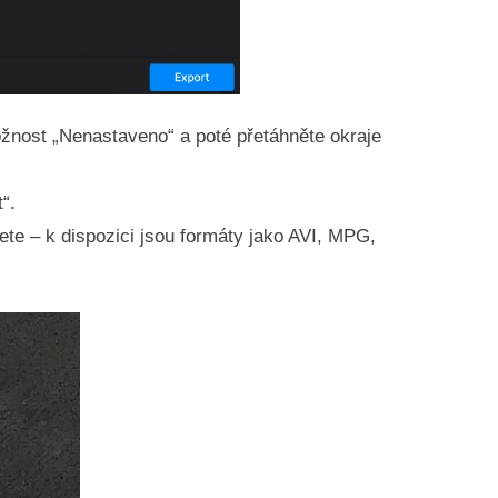
ožnost „Nenastaveno“ a poté přetáhněte okraje
“.
te – k dispozici jsou formáty jako AVI, MPG,