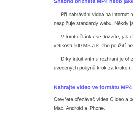
Snadno ořízněte MP4 nebo jakék
Při nahrávání videa na internet 
nesplňuje standardy webu. Někdy jso
V tomto článku se dozvíte, jak 
velikosti 500 MB a k jeho použití ne
Díky intuitivnímu rozhraní je oř
uvedených pokynů krok za krokem.
Nahrajte video ve formátu MP4
Otevřete ořezávač videa Clideo a po
Mac, Android a iPhone.