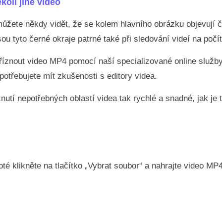
oli jiné video
můžete někdy vidět, že se kolem hlavního obrázku objevují č
u tyto černé okraje patrné také při sledování videí na počít
oříznout video MP4 pomocí naší specializované online služ
potřebujete mít zkušenosti s editory videa.
íznutí nepotřebných oblastí videa tak rychlé a snadné, jak je
té klikněte na tlačítko „Vybrat soubor“ a nahrajte video MP