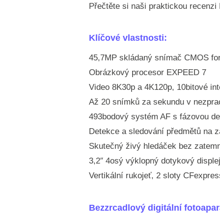
Přečtěte si naši praktickou recenz
Klíčové vlastnosti:
45,7MP skládaný snímač CMOS fo
Obrázkový procesor EXPEED 7
Video 8K30p a 4K120p, 10bitové int
Až 20 snímků za sekundu v nezprac
493bodový systém AF s fázovou de
Detekce a sledování předmětů na z
Skutečný živý hledáček bez zatem
3,2″ 4osý výklopný dotykový disple
Vertikální rukojeť, 2 sloty CFexpre
Bezzrcadlový digitální fotoapa