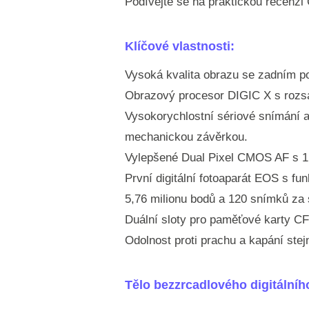
Podívejte se na praktickou recenzi
Klíčové vlastnosti:
Vysoká kvalita obrazu se zadním
Obrazový procesor DIGIC X s rozsa
Vysokorychlostní sériové snímání a
mechanickou závěrkou.
Vylepšené Dual Pixel CMOS AF s 1
První digitální fotoaparát EOS s fu
5,76 milionu bodů a 120 snímků z
Duální sloty pro paměťové karty C
Odolnost proti prachu a kapání ste
Tělo bezzrcadlového digitálníh