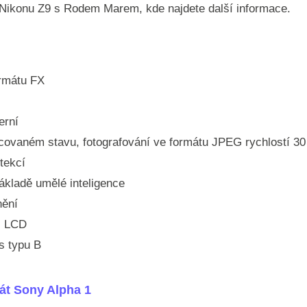
i Nikonu Z9 s Rodem Marem, kde najdete další informace.
rmátu FX
erní
ovaném stavu, fotografování ve formátu JPEG rychlostí 3
tekcí
ákladě umělé inteligence
nění
j LCD
ss typu B
rát Sony Alpha 1