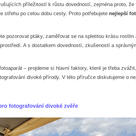
ušujících příležitostí k růstu dovedností, zejména proto, 
e střehu po celou dobu cesty. Proto potřebujete
nejlepší fo
te pozorovat ptáky, zaměřovat se na spletitou krásu rostli
m prostředí. A s dostatkem dovedností, zkušeností a správ
otoaparát – projdeme si hlavní faktory, které je třeba zváži
tografování divoké přírody. V této příručce diskutujeme o ne
pro fotografování divoké zvěře