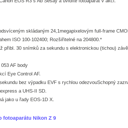
 Canon EOS R3 s Ab Sesay a uvidíte fotoaparát v akci.
 podsvíceným skládaným 24,1megapixelovým full-frame CM
hem ISO 100-102400; Rozšiřitelné na 204800.*
ž přibl. 30 snímků za sekundu s elektronickou (tichou) zá
 053 AF body
nkcí Eye Control AF.
a sekundu bez výpadku EVF s rychlou odezvouSchopný zaz
Fexpress a UHS-II SD.
jná jako u řady EOS-1D X.
o fotoaparátu Nikon Z 9