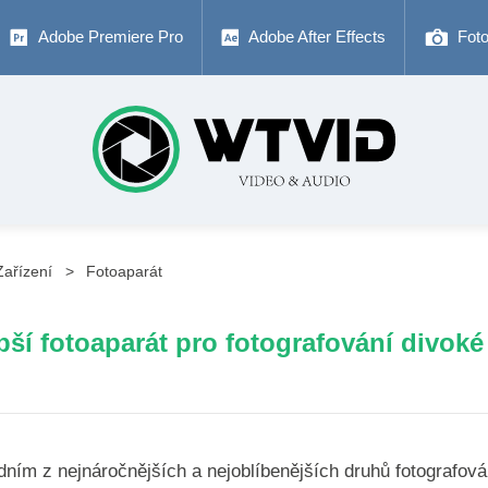
Adobe Premiere Pro
Adobe After Effects
Fot
Zařízení
Fotoaparát
pší fotoaparát pro fotografování divoké
dním z nejnáročnějších a nejoblíbenějších druhů fotografován