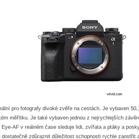
deální pro fotografy divoké zvěře na cestách. Je vybaven 50
lkém měřítku. Je také vybaven jednou z nejrychlejších závěr
Eye-AF v reálném čase sleduje lidi, zvířata a ptáky a posk
statečně zdůraznit důležitost schopnosti rychle zaostřit a 