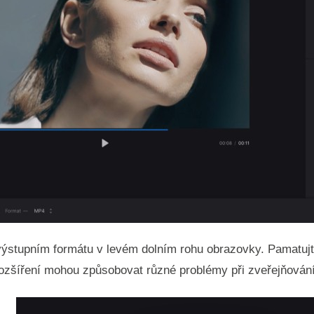
výstupním formátu v levém dolním rohu obrazovky. Pamatujt
 rozšíření mohou způsobovat různé problémy při zveřejňování