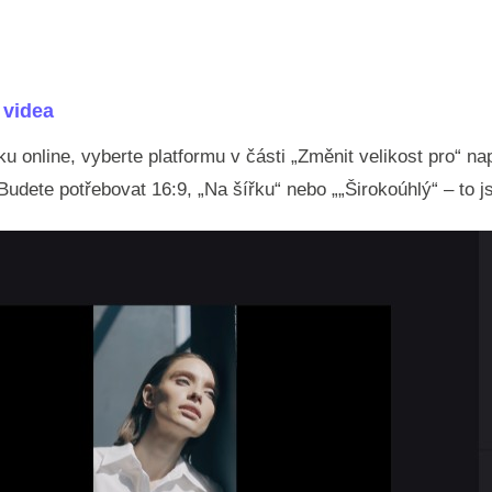
 videa
u online, vyberte platformu v části „Změnit velikost pro“ n
dete potřebovat 16:9, „Na šířku“ nebo „„Širokoúhlý“ – to js