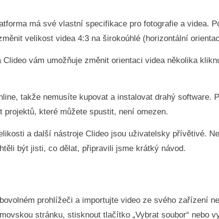
atforma má své vlastní specifikace pro fotografie a videa. 
změnit velikost videa 4:3 na širokoúhlé (horizontální orientac
 Clideo vám umožňuje změnit orientaci videa několika kliknu
nline, takže nemusíte kupovat a instalovat drahý software. 
 projektů, které můžete spustit, není omezen.
ikosti a další nástroje Clideo jsou uživatelsky přívětivé. Ne
htěli být jisti, co dělat, připravili jsme krátký návod.
libovolném prohlížeči a importujte video ze svého zařízení 
ovskou stránku, stisknout tlačítko „Vybrat soubor“ nebo vy